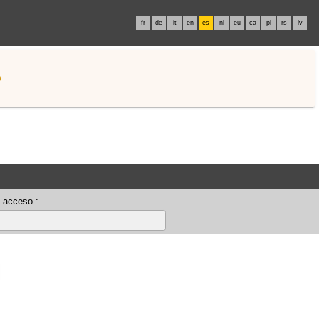
fr
de
it
en
es
nl
eu
ca
pl
rs
lv
o
 acceso :