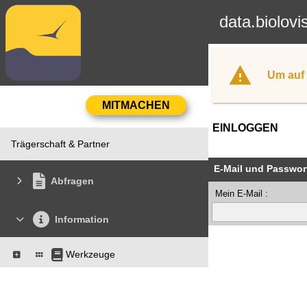
data.biolovi
Um auf 
EINLOGGEN
Trägerschaft & Partner
E-Mail und Passwor
Abfragen
Mein E-Mail :
Information
Werkzeuge