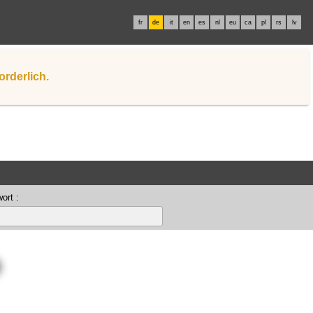
fr
de
it
en
es
nl
eu
ca
pl
rs
lv
orderlich.
ort :