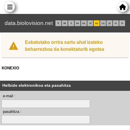
data.biolovision.net
fr
de
it
en
es
nl
eu
ca
pl
rs
lv
Eskatutako orrira sartu ahal izateko
beharrezkoa da konektaturik egotea
KONEXIO
Helbide elektronikoa eta pasahitza
e-mail :
pasahitza :