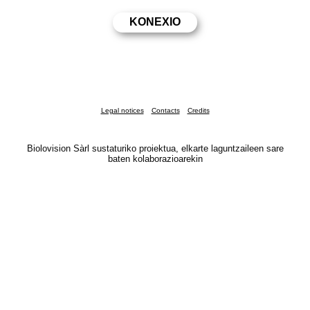
Legal notices
Contacts
Credits
Biolovision Sàrl sustaturiko proiektua, elkarte laguntzaileen sare
baten kolaborazioarekin