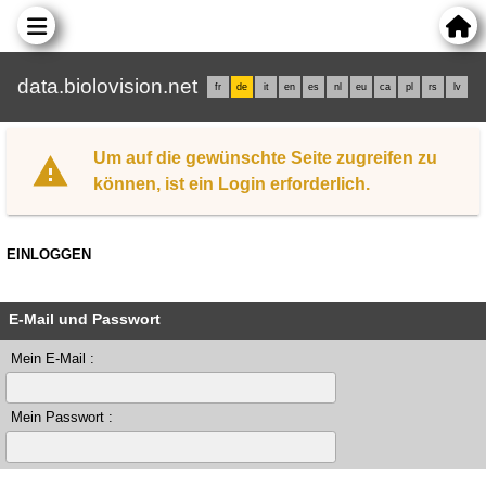
data.biolovision.net
fr
de
it
en
es
nl
eu
ca
pl
rs
lv
Um auf die gewünschte Seite zugreifen zu
können, ist ein Login erforderlich.
EINLOGGEN
E-Mail und Passwort
Mein E-Mail :
Mein Passwort :