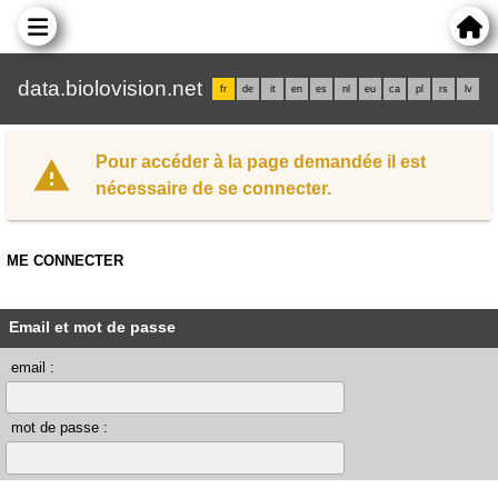
data.biolovision.net
fr
de
it
en
es
nl
eu
ca
pl
rs
lv
Pour accéder à la page demandée il est
nécessaire de se connecter.
ME CONNECTER
Email et mot de passe
email :
mot de passe :