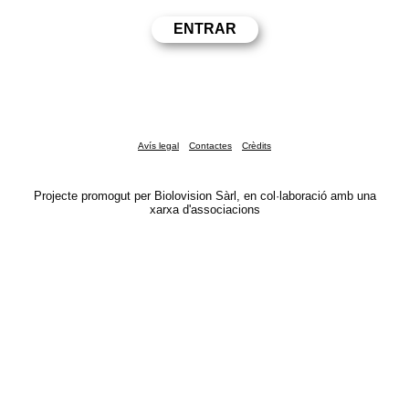
Avís legal
Contactes
Crèdits
Projecte promogut per Biolovision Sàrl, en col·laboració amb una
xarxa d'associacions