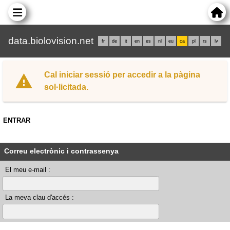
data.biolovision.net
fr
de
it
en
es
nl
eu
ca
pl
rs
lv
Cal iniciar sessió per accedir a la pàgina
sol·licitada.
ENTRAR
Correu electrònic i contrassenya
El meu e-mail :
La meva clau d'accés :