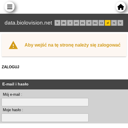
data.biolovision.net
fr
de
it
en
es
nl
eu
ca
pl
rs
lv
Aby wejść na tę stronę należy się zalogować
ZALOGUJ
E-mail i hasło
Mój e-mail :
Moje hasło :