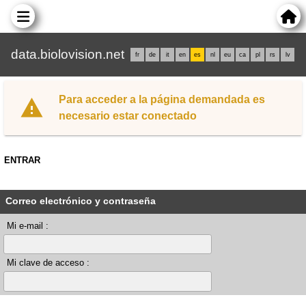
data.biolovision.net
fr
de
it
en
es
nl
eu
ca
pl
rs
lv
Para acceder a la página demandada es
necesario estar conectado
ENTRAR
Correo electrónico y contraseña
Mi e-mail :
Mi clave de acceso :