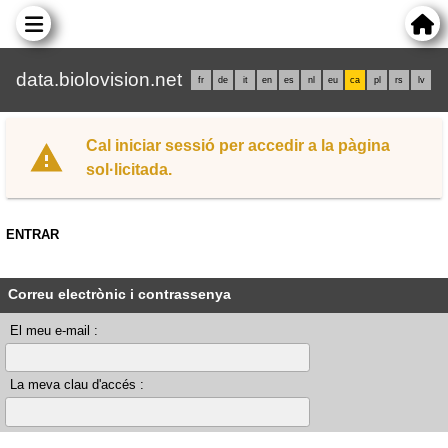
data.biolovision.net
fr
de
it
en
es
nl
eu
ca
pl
rs
lv
Cal iniciar sessió per accedir a la pàgina
sol·licitada.
ENTRAR
Correu electrònic i contrassenya
El meu e-mail :
La meva clau d'accés :