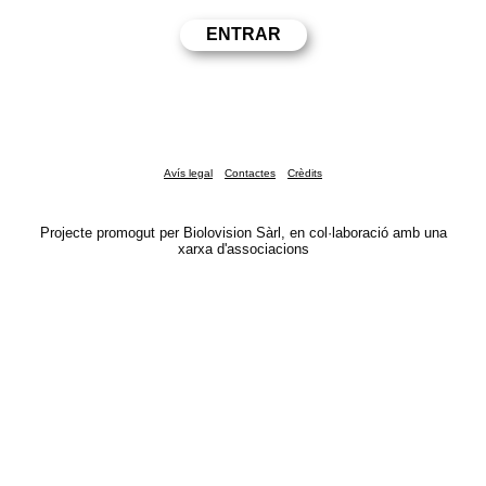
Avís legal
Contactes
Crèdits
Projecte promogut per Biolovision Sàrl, en col·laboració amb una
xarxa d'associacions