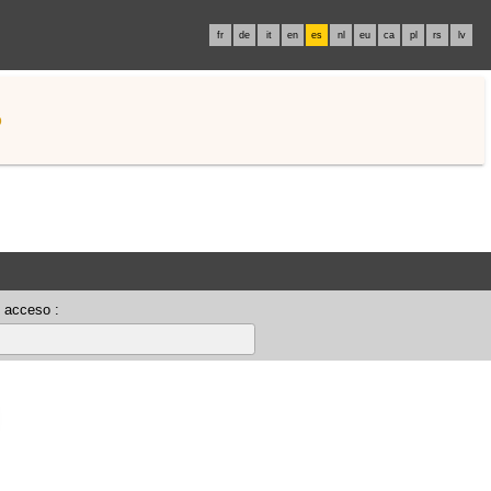
fr
de
it
en
es
nl
eu
ca
pl
rs
lv
o
 acceso :