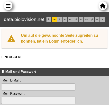
data.biolovision.net
fr
de
it
en
es
nl
eu
ca
pl
rs
lv
Um auf die gewünschte Seite zugreifen zu
können, ist ein Login erforderlich.
EINLOGGEN
E-Mail und Passwort
Mein E-Mail :
Mein Passwort :