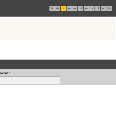
fr
de
it
en
es
nl
eu
ca
pl
rs
lv
sword :