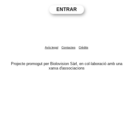
Avís legal
Contactes
Crèdits
Projecte promogut per Biolovision Sàrl, en col·laboració amb una
xarxa d'associacions