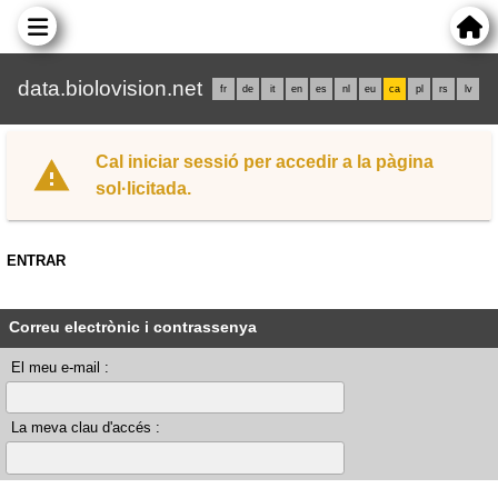
data.biolovision.net
fr
de
it
en
es
nl
eu
ca
pl
rs
lv
Cal iniciar sessió per accedir a la pàgina
sol·licitada.
ENTRAR
Correu electrònic i contrassenya
El meu e-mail :
La meva clau d'accés :