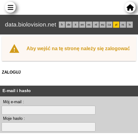
data.biolovision.net
fr
de
it
en
es
nl
eu
ca
pl
rs
lv
Aby wejść na tę stronę należy się zalogować
ZALOGUJ
E-mail i hasło
Mój e-mail :
Moje hasło :