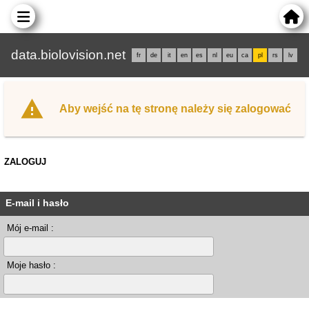
data.biolovision.net
fr
de
it
en
es
nl
eu
ca
pl
rs
lv
Aby wejść na tę stronę należy się zalogować
ZALOGUJ
E-mail i hasło
Mój e-mail :
Moje hasło :