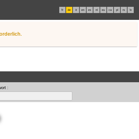
fr
de
it
en
es
nl
eu
ca
pl
rs
lv
orderlich.
ort :