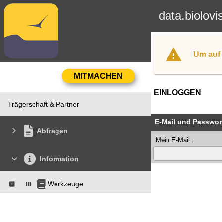
data.biolovi
Um auf 
EINLOGGEN
Trägerschaft & Partner
E-Mail und Passwor
Abfragen
Mein E-Mail :
Information
Werkzeuge