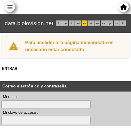
data.biolovision.net
fr
de
it
en
es
nl
eu
ca
pl
rs
lv
Para acceder a la página demandada es
necesario estar conectado
ENTRAR
Correo electrónico y contraseña
Mi e-mail :
Mi clave de acceso :