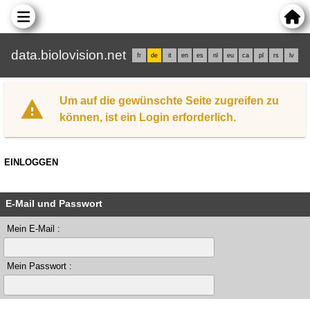
data.biolovision.net
fr
de
it
en
es
nl
eu
ca
pl
rs
lv
Um auf die gewünschte Seite zugreifen zu
können, ist ein Login erforderlich.
EINLOGGEN
E-Mail und Passwort
Mein E-Mail :
Mein Passwort :