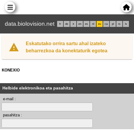
data.biolovision.net
fr
de
it
en
es
nl
eu
ca
pl
rs
lv
Eskatutako orrira sartu ahal izateko
beharrezkoa da konektaturik egotea
KONEXIO
Helbide elektronikoa eta pasahitza
e-mail :
pasahitza :