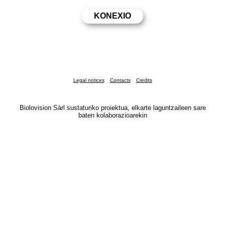
Legal notices
Contacts
Credits
Biolovision Sàrl sustaturiko proiektua, elkarte laguntzaileen sare
baten kolaborazioarekin