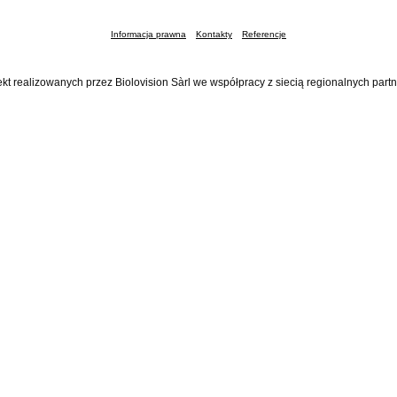
Informacja prawna
Kontakty
Referencje
ekt realizowanych przez Biolovision Sàrl we współpracy z siecią regionalnych part