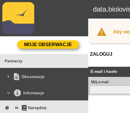
data.biolovi
Aby wej
ZALOGUJ
Partnerzy
E-mail i hasło
Obserwacje
Mój e-mail :
Informacje
Narzędzia