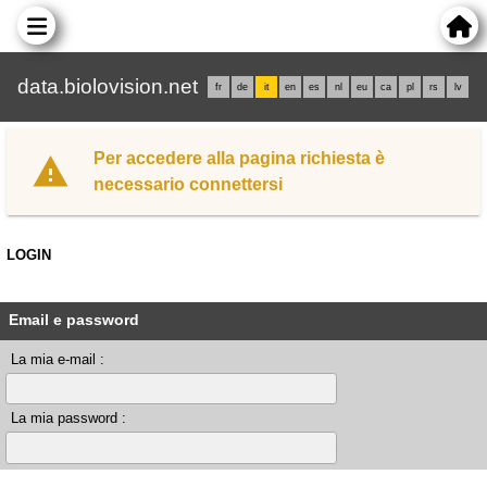
data.biolovision.net
fr
de
it
en
es
nl
eu
ca
pl
rs
lv
Per accedere alla pagina richiesta è
necessario connettersi
LOGIN
Email e password
La mia e-mail :
La mia password :