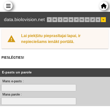
data.biolovision.net
fr
de
it
en
es
nl
eu
ca
pl
rs
lv
Lai piekļūtu pieprasītajai lapai, ir
nepieciešams ienākt portālā.
PIESLĒGTIES!
E-pasts un parole
Mans e-pasts :
Mana parole :