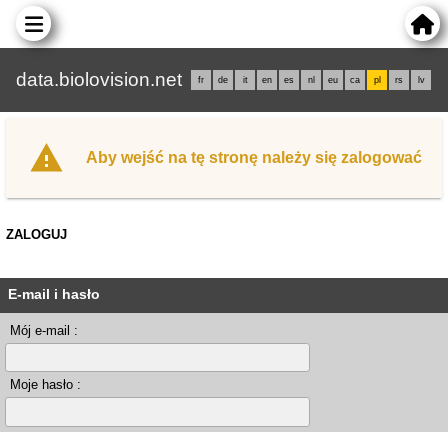
data.biolovision.net
fr
de
it
en
es
nl
eu
ca
pl
rs
lv
Aby wejść na tę stronę należy się zalogować
ZALOGUJ
E-mail i hasło
Mój e-mail :
Moje hasło :