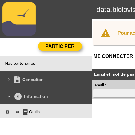
data.biolovi
Pour ac
ME CONNECTER
Nos partenaires
Email et mot de pas
Consulter
email :
Information
Outils