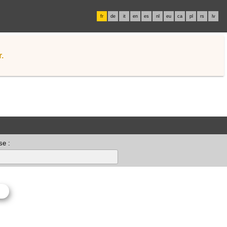
fr
de
it
en
es
nl
eu
ca
pl
rs
lv
.
se :