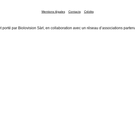
Mentions légales
Contacts
Crédits
t porté par Biolovision Sàrl, en collaboration avec un réseau d’associations parten