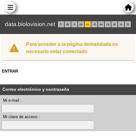
data.biolovision.net
fr
de
it
en
es
nl
eu
ca
pl
rs
lv
Para acceder a la página demandada es
necesario estar conectado
ENTRAR
Correo electrónico y contraseña
Mi e-mail :
Mi clave de acceso :