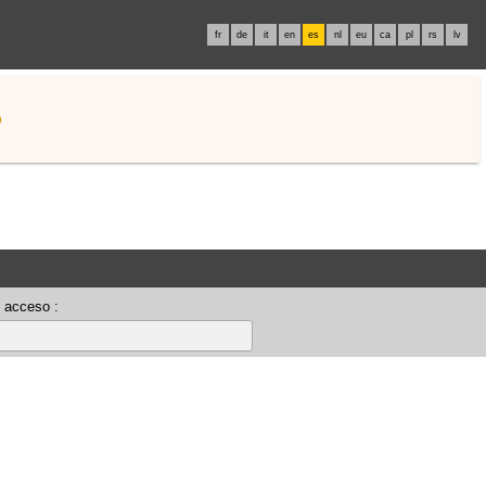
fr
de
it
en
es
nl
eu
ca
pl
rs
lv
o
 acceso :