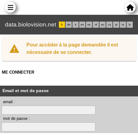
data.biolovision.net
fr
de
it
en
es
nl
eu
ca
pl
rs
lv
Pour accéder à la page demandée il est
nécessaire de se connecter.
ME CONNECTER
Email et mot de passe
email :
mot de passe :