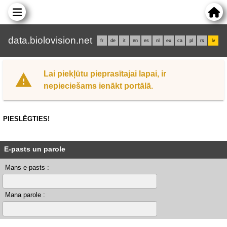
data.biolovision.net
fr
de
it
en
es
nl
eu
ca
pl
rs
lv
Lai piekļūtu pieprasītajai lapai, ir
nepieciešams ienākt portālā.
PIESLĒGTIES!
E-pasts un parole
Mans e-pasts :
Mana parole :