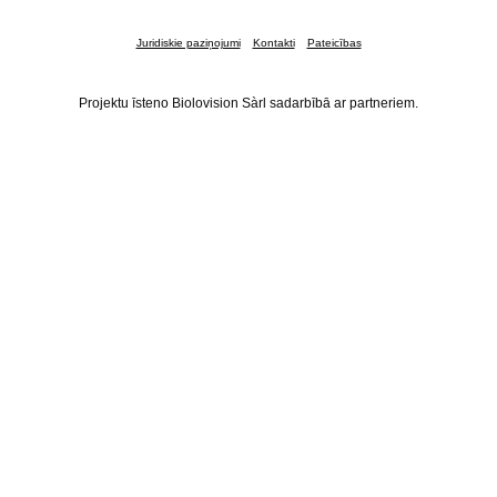
Juridiskie paziņojumi
Kontakti
Pateicības
Projektu īsteno Biolovision Sàrl sadarbībā ar partneriem.