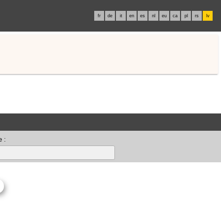
fr
de
it
en
es
nl
eu
ca
pl
rs
lv
 :