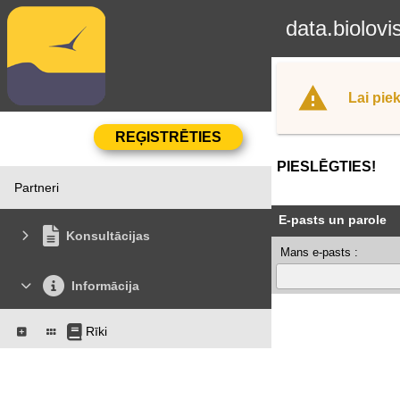
data.biolovi
Lai piek
PIESLĒGTIES!
Partneri
E-pasts un parole
Konsultācijas
Mans e-pasts :
Informācija
Rīki