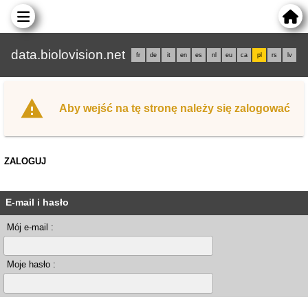
data.biolovision.net
fr
de
it
en
es
nl
eu
ca
pl
rs
lv
Aby wejść na tę stronę należy się zalogować
ZALOGUJ
E-mail i hasło
Mój e-mail :
Moje hasło :