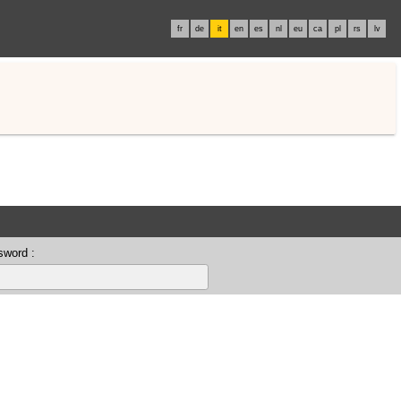
fr
de
it
en
es
nl
eu
ca
pl
rs
lv
sword :