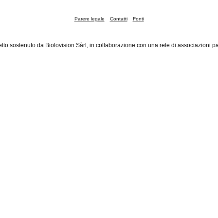
Parere legale
Contatti
Fonti
tto sostenuto da Biolovision Sàrl, in collaborazione con una rete di associazioni pa