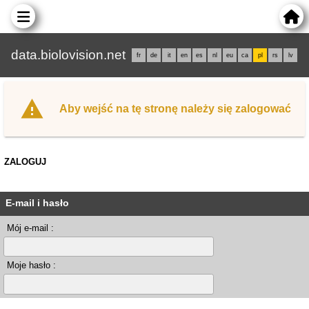
data.biolovision.net
fr
de
it
en
es
nl
eu
ca
pl
rs
lv
Aby wejść na tę stronę należy się zalogować
ZALOGUJ
E-mail i hasło
Mój e-mail :
Moje hasło :