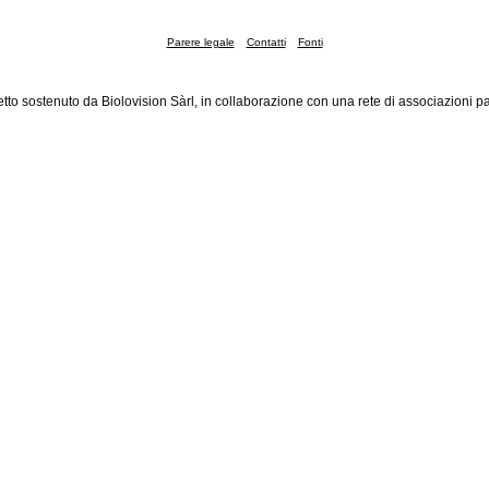
Parere legale
Contatti
Fonti
tto sostenuto da Biolovision Sàrl, in collaborazione con una rete di associazioni pa