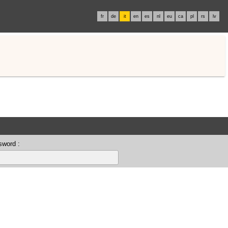
fr
de
it
en
es
nl
eu
ca
pl
rs
lv
sword :