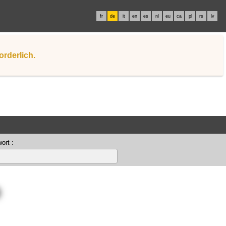
fr
de
it
en
es
nl
eu
ca
pl
rs
lv
orderlich.
ort :