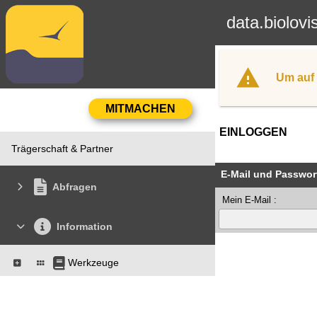
data.biolovi
Um auf 
EINLOGGEN
Trägerschaft & Partner
E-Mail und Passwor
Abfragen
Mein E-Mail :
Information
Werkzeuge