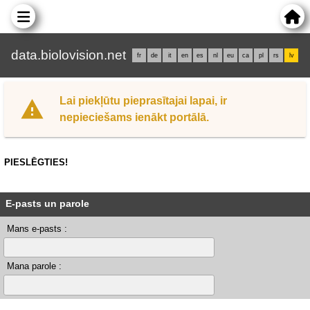
data.biolovision.net
fr
de
it
en
es
nl
eu
ca
pl
rs
lv
Lai piekļūtu pieprasītajai lapai, ir
nepieciešams ienākt portālā.
PIESLĒGTIES!
E-pasts un parole
Mans e-pasts :
Mana parole :