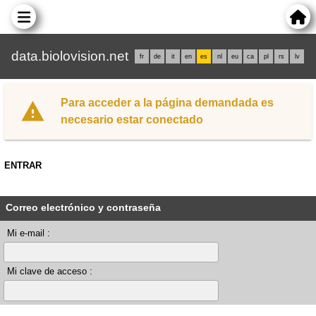
data.biolovision.net
fr
de
it
en
es
nl
eu
ca
pl
rs
lv
Para acceder a la página demandada es
necesario estar conectado
ENTRAR
Correo electrónico y contraseña
Mi e-mail :
Mi clave de acceso :