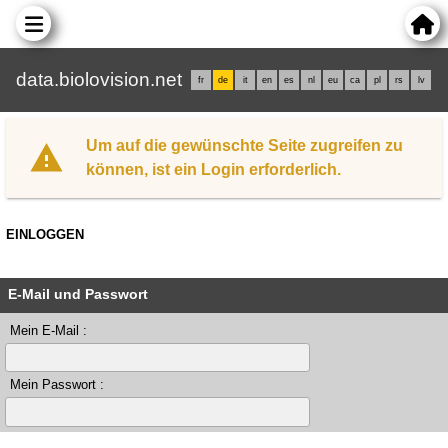
data.biolovision.net
fr
de
it
en
es
nl
eu
ca
pl
rs
lv
Um auf die gewünschte Seite zugreifen zu
können, ist ein Login erforderlich.
EINLOGGEN
E-Mail und Passwort
Mein E-Mail :
Mein Passwort :