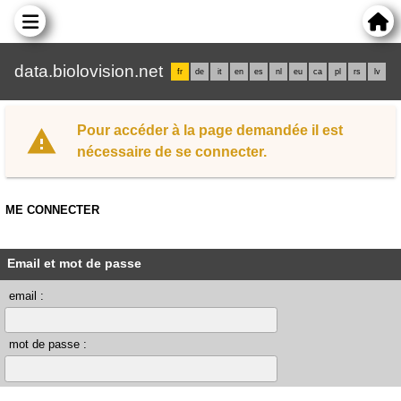
data.biolovision.net
fr
de
it
en
es
nl
eu
ca
pl
rs
lv
Pour accéder à la page demandée il est
nécessaire de se connecter.
ME CONNECTER
Email et mot de passe
email :
mot de passe :