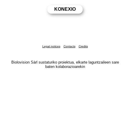
Legal notices
Contacts
Credits
Biolovision Sàrl sustaturiko proiektua, elkarte laguntzaileen sare
baten kolaborazioarekin