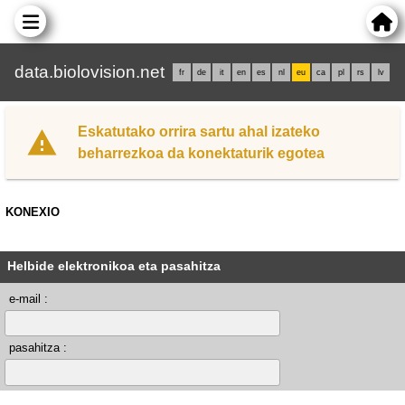
data.biolovision.net
fr
de
it
en
es
nl
eu
ca
pl
rs
lv
Eskatutako orrira sartu ahal izateko
beharrezkoa da konektaturik egotea
KONEXIO
Helbide elektronikoa eta pasahitza
e-mail :
pasahitza :