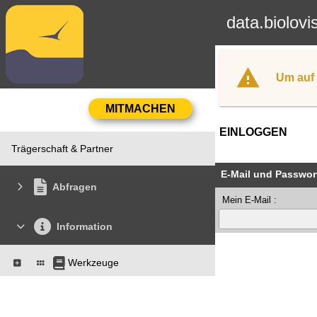
data.biolovi
Um auf 
EINLOGGEN
Trägerschaft & Partner
E-Mail und Passwor
Abfragen
Mein E-Mail :
Information
Werkzeuge