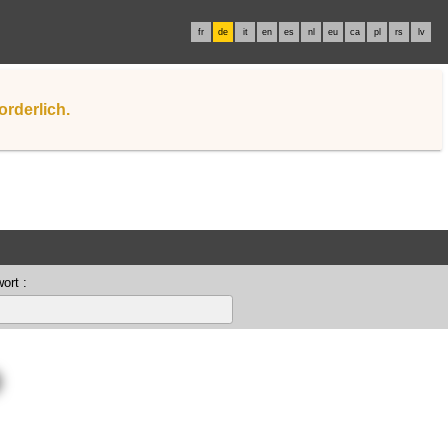
fr
de
it
en
es
nl
eu
ca
pl
rs
lv
orderlich.
ort :