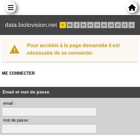
data.biolovision.net
fr
de
it
en
es
nl
eu
ca
pl
rs
lv
Pour accéder à la page demandée il est
nécessaire de se connecter.
ME CONNECTER
Email et mot de passe
email :
mot de passe :