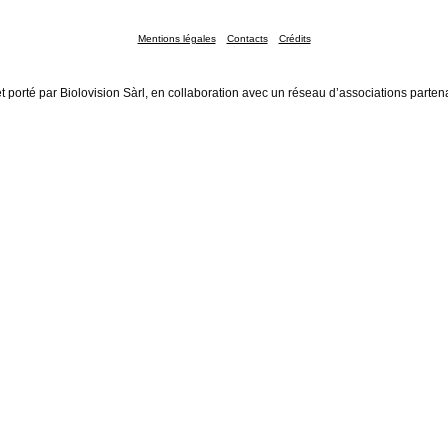
Mentions légales
Contacts
Crédits
t porté par Biolovision Sàrl, en collaboration avec un réseau d’associations parten