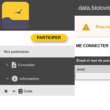
data.biolovi
Pour ac
ME CONNECTER
Nos partenaires
Email et mot de pas
Consulter
email :
Information
Outils