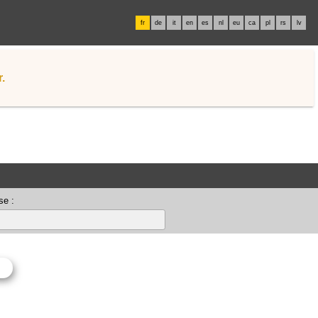
fr
de
it
en
es
nl
eu
ca
pl
rs
lv
.
se :