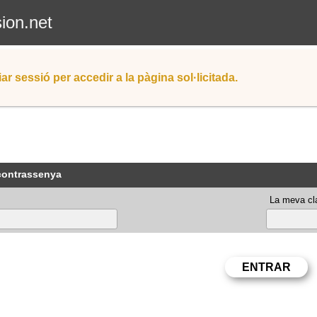
sion.net
iar sessió per accedir a la pàgina sol·licitada.
 contrassenya
La meva cla