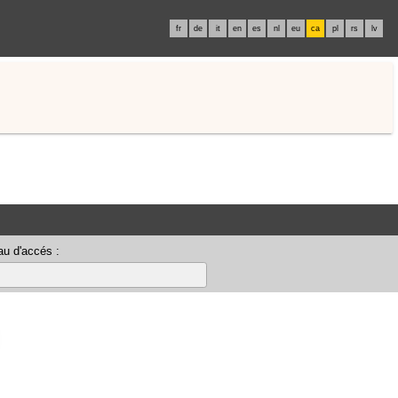
fr
de
it
en
es
nl
eu
ca
pl
rs
lv
u d'accés :