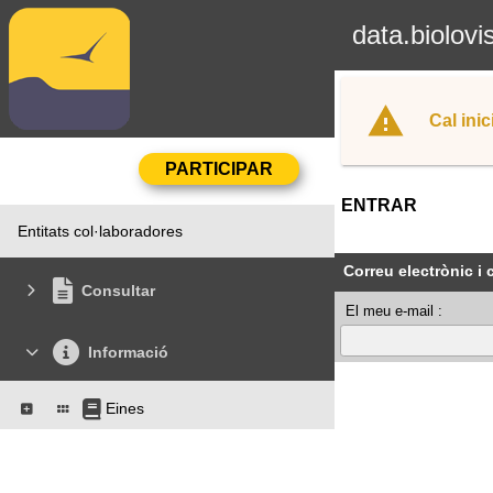
data.biolovi
Cal inic
ENTRAR
Entitats col·laboradores
Correu electrònic i
Consultar
El meu e-mail :
Informació
Eines