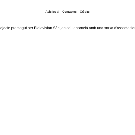
Avís legal
Contactes
Crèdits
rojecte promogut per Biolovision Sàrl, en col·laboració amb una xarxa d'associacio