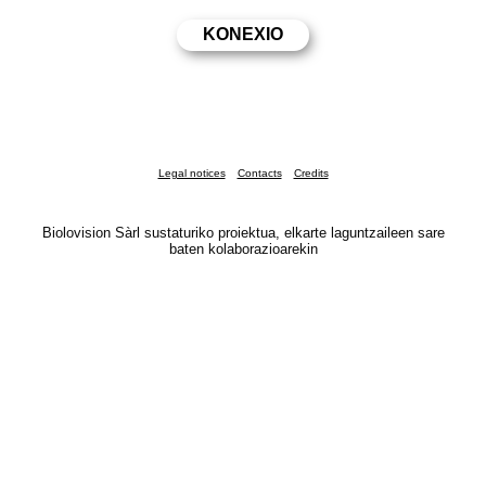
Legal notices
Contacts
Credits
Biolovision Sàrl sustaturiko proiektua, elkarte laguntzaileen sare
baten kolaborazioarekin