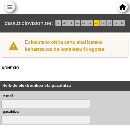
data.biolovision.net
fr
de
it
en
es
nl
eu
ca
pl
rs
lv
Eskatutako orrira sartu ahal izateko
beharrezkoa da konektaturik egotea
KONEXIO
Helbide elektronikoa eta pasahitza
e-mail :
pasahitza :