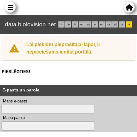
data.biolovision.net
fr
de
it
en
es
nl
eu
ca
pl
rs
lv
Lai piekļūtu pieprasītajai lapai, ir
nepieciešams ienākt portālā.
PIESLĒGTIES!
E-pasts un parole
Mans e-pasts :
Mana parole :