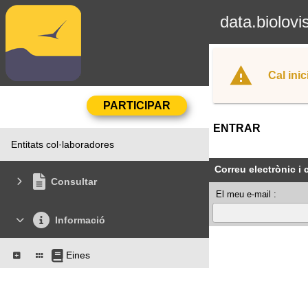
data.biolovi
Cal inic
ENTRAR
Entitats col·laboradores
Correu electrònic i
Consultar
El meu e-mail :
Informació
Eines