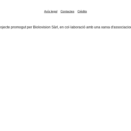
Avís legal
Contactes
Crèdits
rojecte promogut per Biolovision Sàrl, en col·laboració amb una xarxa d'associacio