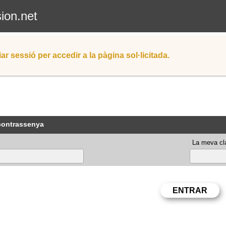
sion.net
iar sessió per accedir a la pàgina sol·licitada.
 contrassenya
La meva cla