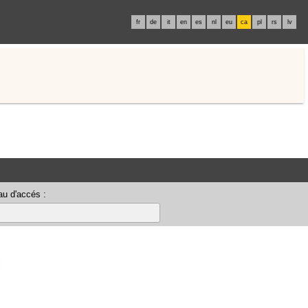
fr
de
it
en
es
nl
eu
ca
pl
rs
lv
u d'accés :