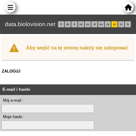
data.biolovision.net
fr
de
it
en
es
nl
eu
ca
pl
rs
lv
Aby wejść na tę stronę należy się zalogować
ZALOGUJ
E-mail i hasło
Mój e-mail :
Moje hasło :