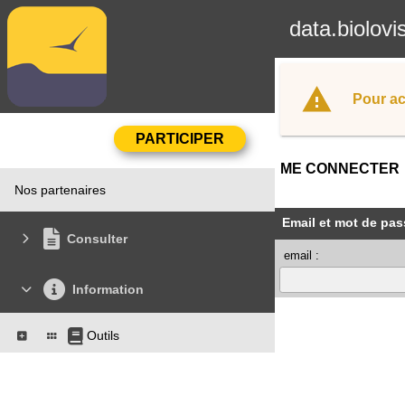
data.biolovi
Pour ac
ME CONNECTER
Nos partenaires
Email et mot de pas
Consulter
email :
Information
Outils