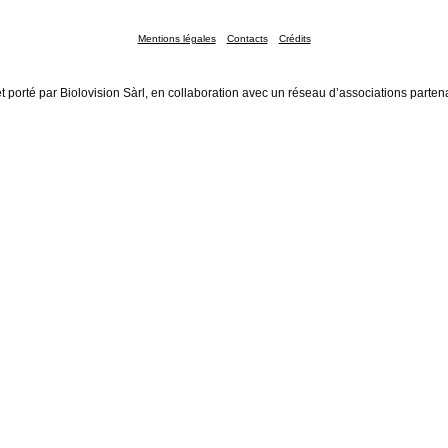
Mentions légales
Contacts
Crédits
t porté par Biolovision Sàrl, en collaboration avec un réseau d’associations parten