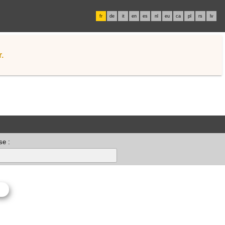
fr
de
it
en
es
nl
eu
ca
pl
rs
lv
.
se :