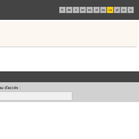
fr
de
it
en
es
nl
eu
ca
pl
rs
lv
u d'accés :