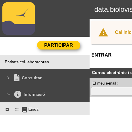
data.biolovi
Cal inic
ENTRAR
Entitats col·laboradores
Correu electrònic i
Consultar
El meu e-mail :
Informació
Eines