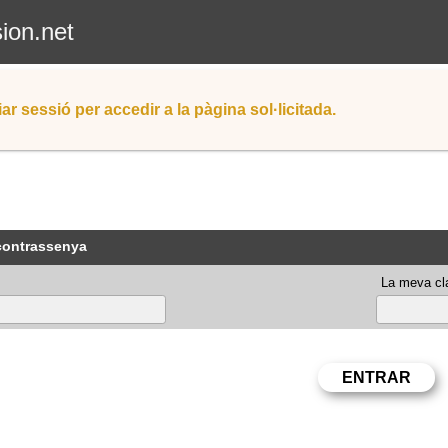
sion.net
iar sessió per accedir a la pàgina sol·licitada.
 contrassenya
La meva cla