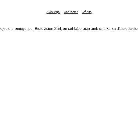
Avís legal
Contactes
Crèdits
rojecte promogut per Biolovision Sàrl, en col·laboració amb una xarxa d'associacio