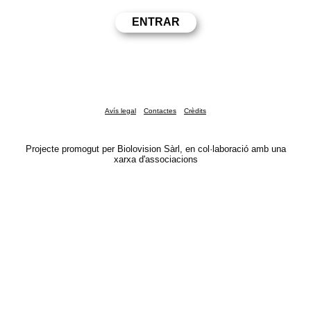
Avís legal
Contactes
Crèdits
Projecte promogut per Biolovision Sàrl, en col·laboració amb una
xarxa d'associacions