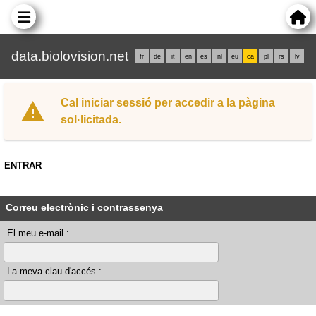
data.biolovision.net
fr
de
it
en
es
nl
eu
ca
pl
rs
lv
Cal iniciar sessió per accedir a la pàgina
sol·licitada.
ENTRAR
Correu electrònic i contrassenya
El meu e-mail :
La meva clau d'accés :